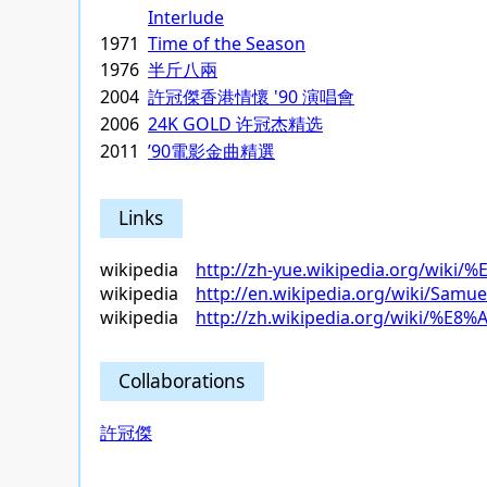
Interlude
1971
Time of the Season
1976
半斤八兩
2004
許冠傑香港情懷 '90 演唱會
2006
24K GOLD 许冠杰精选
2011
’90電影金曲精選
Links
wikipedia
http://zh-yue.wikipedia.org/wi
wikipedia
http://en.wikipedia.org/wiki/Samue
wikipedia
http://zh.wikipedia.org/wiki/%
Collaborations
許冠傑