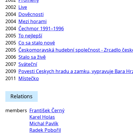
2002
Proměny
2002
Live
2004
Dověcnosti
2004
Mezi horami
2004
Čechmor 1991–1996
2005
To nejlepší
2005
Co sa stalo nové
2005
Českomoravská hudební společnost - Zrcadlo česk
2006
Stalo sa živě
2007
Sváteční
2009
Povesti Ceskych hradu a zamku, vypravuje Bara H
2011
Místečko
Relations
members
František Černý
Karel Holas
Michal Pavlík
Radek Pobořil