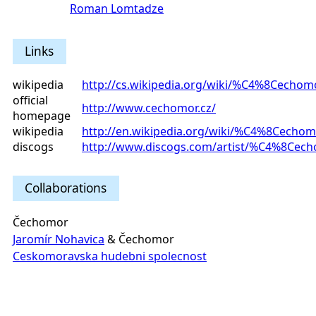
Roman Lomtadze
Links
wikipedia
http://cs.wikipedia.org/wiki/%C4%8Cechom
official
http://www.cechomor.cz/
homepage
wikipedia
http://en.wikipedia.org/wiki/%C4%8Cecho
discogs
http://www.discogs.com/artist/%C4%8Cec
Collaborations
Čechomor
Jaromír Nohavica
& Čechomor
Ceskomoravska hudebni spolecnost