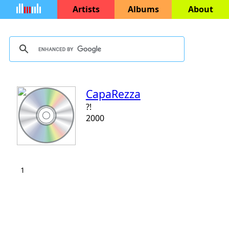
Artists
Albums
About
CapaRezza
?!
2000
1