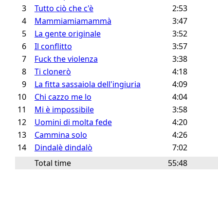
3
Tutto ciò che c'è
2:53
4
Mammiamiamammà
3:47
5
La gente originale
3:52
6
Il conflitto
3:57
7
Fuck the violenza
3:38
8
Ti clonerò
4:18
9
La fitta sassaiola dell'ingiuria
4:09
10
Chi cazzo me lo
4:04
11
Mi è impossibile
3:58
12
Uomini di molta fede
4:20
13
Cammina solo
4:26
14
Dindalè dindalò
7:02
Total time
55:48