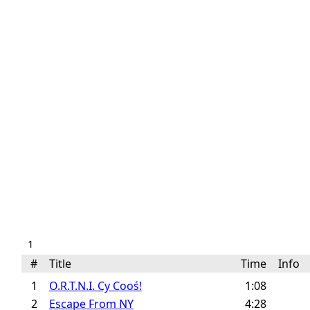
1
#
Title
Time
Info
1
O.R.T.N.I. Cy Cooś!
1:08
2
Escape From NY
4:28