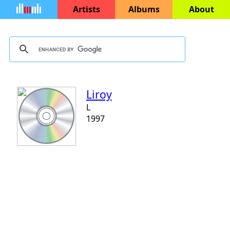
Artists
Albums
About
Liroy
L
1997