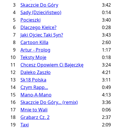
3
Skaczcie Do Góry
3:42
4
Sady (Dzieciństwo)
0:14
5
Pocieszki
3:40
6
Dlaczego Kielce?
0:28
7
Jaki Ojciec Taki Syn?
3:43
8
Cartoon Killa
2:60
9
Artur - Prolog
1:17
10
Teksty Moje
0:18
11
Chcesz Opowiem Ci Bajeczkę
3:24
12
Daleko Zaszło
4:21
13
Sk18 Polska
3:11
14
Czym Rapp...
0:49
15
Mano-A-Mano
4:13
16
Skaczcie Do Góry... (remix)
3:36
17
Mnie to Wali
0:06
18
Grabarz Cz. 2
2:37
19
Taxi
2:09