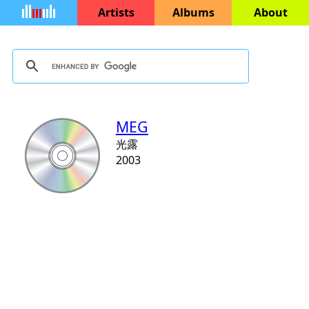
Artists
Albums
About
MEG
光露
2003