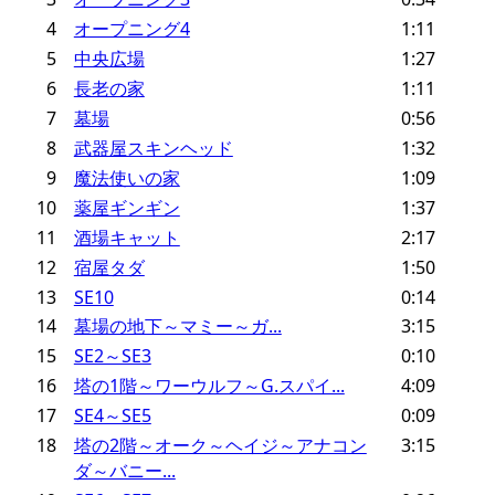
4
オープニング4
1:11
5
中央広場
1:27
6
長老の家
1:11
7
墓場
0:56
8
武器屋スキンヘッド
1:32
9
魔法使いの家
1:09
10
薬屋ギンギン
1:37
11
酒場キャット
2:17
12
宿屋タダ
1:50
13
SE10
0:14
14
墓場の地下～マミー～ガ...
3:15
15
SE2～SE3
0:10
16
塔の1階～ワーウルフ～G.スパイ...
4:09
17
SE4～SE5
0:09
18
塔の2階～オーク～ヘイジ～アナコン
3:15
ダ～バニー...