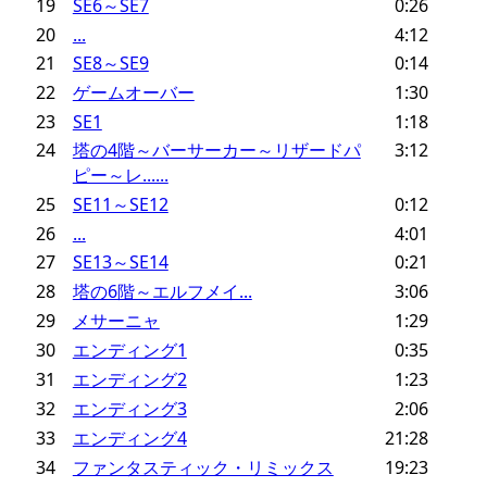
19
SE6～SE7
0:26
20
...
4:12
21
SE8～SE9
0:14
22
ゲームオーバー
1:30
23
SE1
1:18
24
塔の4階～バーサーカー～リザードパ
3:12
ピー～レ......
25
SE11～SE12
0:12
26
...
4:01
27
SE13～SE14
0:21
28
塔の6階～エルフメイ...
3:06
29
メサーニャ
1:29
30
エンディング1
0:35
31
エンディング2
1:23
32
エンディング3
2:06
33
エンディング4
21:28
34
ファンタスティック・リミックス
19:23