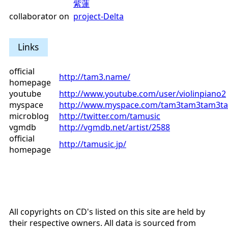
紫蓮
collaborator on
project-Delta
Links
official
http://tam3.name/
homepage
youtube
http://www.youtube.com/user/violinpiano2
myspace
http://www.myspace.com/tam3tam3tam3t
microblog
http://twitter.com/tamusic
vgmdb
http://vgmdb.net/artist/2588
official
http://tamusic.jp/
homepage
All copyrights on CD's listed on this site are held by
their respective owners. All data is sourced from