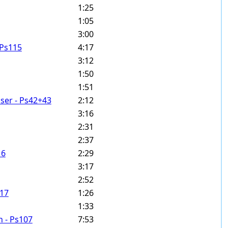
1:25
1:05
3:00
 Ps115
4:17
3:12
1:50
1:51
ser - Ps42+43
2:12
3:16
2:31
2:37
16
2:29
3:17
2:52
117
1:26
1:33
h - Ps107
7:53