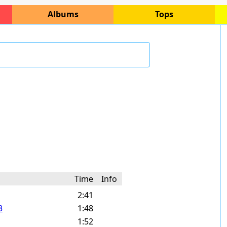
Albums
Tops
Time
Info
2:41
3
1:48
1:52