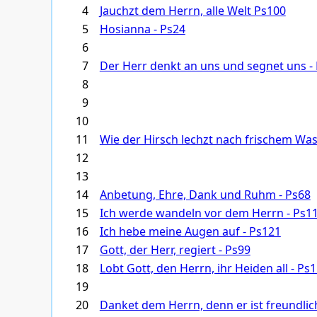
4
Jauchzt dem Herrn, alle Welt Ps100
5
Hosianna - Ps24
6
7
Der Herr denkt an uns und segnet uns -
8
9
10
11
Wie der Hirsch lechzt nach frischem Was
12
13
14
Anbetung, Ehre, Dank und Ruhm - Ps68
15
Ich werde wandeln vor dem Herrn - Ps1
16
Ich hebe meine Augen auf - Ps121
17
Gott, der Herr, regiert - Ps99
18
Lobt Gott, den Herrn, ihr Heiden all - Ps
19
20
Danket dem Herrn, denn er ist freundlic