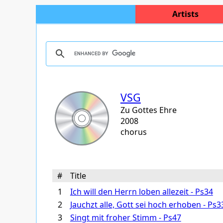
Artists
VSG
Zu Gottes Ehre
2008
chorus
#
Title
1
Ich will den Herrn loben allezeit - Ps34
2
Jauchzt alle, Gott sei hoch erhoben - Ps3
3
Singt mit froher Stimm - Ps47