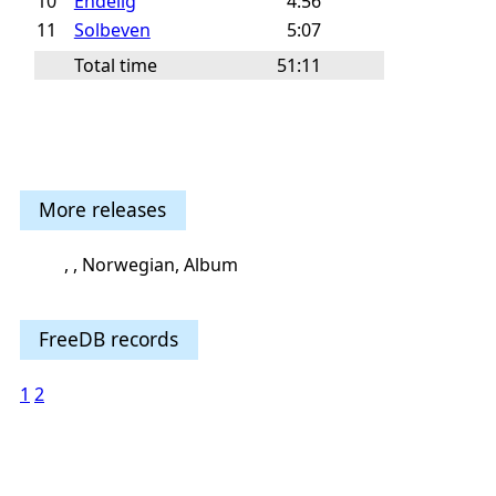
10
Endelig
4:56
11
Solbeven
5:07
Total time
51:11
More releases
, , Norwegian, Album
FreeDB records
1
2