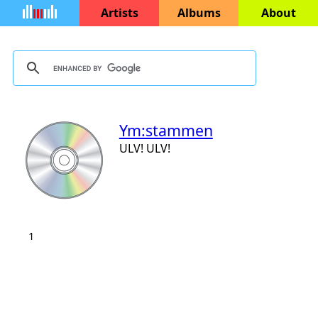
Artists
Albums
About
Ym:stammen
ULV! ULV!
1