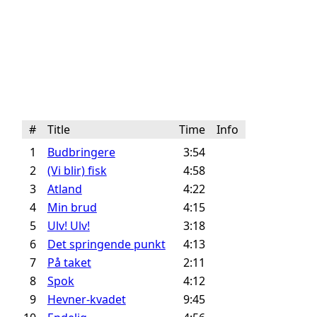
#
Title
Time
Info
1
Budbringere
3:54
2
(Vi blir) fisk
4:58
3
Atland
4:22
4
Min brud
4:15
5
Ulv! Ulv!
3:18
6
Det springende punkt
4:13
7
På taket
2:11
8
Spok
4:12
9
Hevner-kvadet
9:45