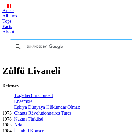
Artists
Albums
Tops
Facts
About
Zülfü Livaneli
Releases
Together! In Concert
Ensemble
Eşkiya Dünyaya Hükümdar Olmaz
1973
Chants Révolutionnaires Turcs
1978
Nazım Türküsü
1983
Ada
1984
İstanbul Konseri