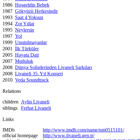
1986
Hoşgeldin Bebek
1987
Gökyüzü Herkesindir
1993
Saat 4 Yoksun
1994
Zor Yıllar
1995
Neylersin
1997
Yol
1999
Unutulmayanlar
2001
İlk Türküler
2005
Hayata Dair
2007
Mutluluk
2008
Dünya Solistlerinden Livaneli Şarkıları
2008
Livaneli 35. Yıl Konseri
2010
Veda Soundtrack
Relations
children
Aylin Livaneli
siblings
Ferhat Livaneli
Links
IMDb
http://www.imdb.com/name/nm0515101/
official homepage
http://www.livaneli.gen.tr/