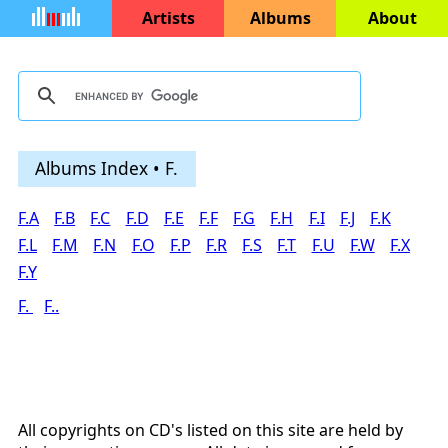
Artists
Albums
About
Albums Index • F.
F.A
F.B
F.C
F.D
F.E
F.F
F.G
F.H
F.I
F.J
F.K
F.L
F.M
F.N
F.O
F.P
F.R
F.S
F.T
F.U
F.W
F.X
F.Y
F.
F..
All copyrights on CD's listed on this site are held by