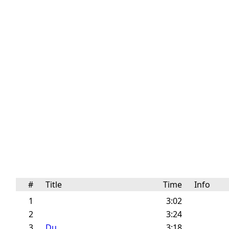
#
Title
Time
Info
1
3:02
2
3:24
3
Du
3:18