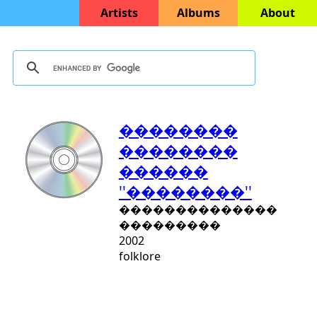
Artists
Albums
About
��������
��������
������
''��������''
��������������
���������
2002
folklore