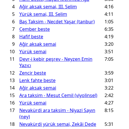
4
Aǧir aksak semai, III. Selim
4:16
5
Yürük semai, III. Selim
4:11
6
Baş Taksim - Necdet Yaşar (tanbur)
1:05
7
Çember beste
6:35
8
Hafif beste
4:19
9
Aǧir aksak semai
3:20
10
Yürük semai
3:51
11
Devr-i kebir peşrev - Neyzen Emin
7:05
Yazıcı
12
Zencir beste
3:59
13
Lenk fahte beste
3:01
14
Aǧir aksak semai
3:22
15
Ara taksim - Mesut Cemil (viyolinsel)
2:42
16
Yürük semai
4:27
17
Nevakürdi ara taksim - Niyazi Sayın
8:15
(ney)
18
Nevakürdi yürük semai, Zekâi Dede
5:31