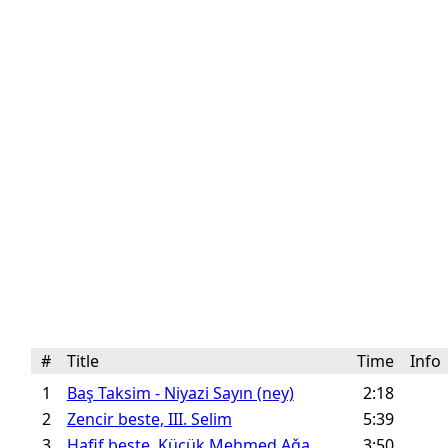
#
Title
Time
Inf
1
Baş Taksim - Niyazi Sayın (ney)
2:18
2
Zencir beste, III. Selim
5:39
3
Hafif beste, Küçük Mehmed Aǧa
3:50