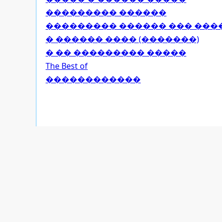
��������� ������
��������� ������ ��� ���
� ������ ���� (�������)
� �� ��������� �����
The Best of
������������