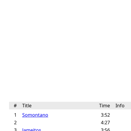
#
Title
Time
Info
1
Somontano
3:52
2
4:27
3
Jameitos
3:56