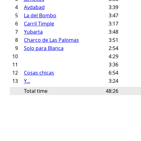
4
Avdabad
3:39
5
La del Bombo
3:47
6
Carril Timple
3:17
7
Yubarta
3:48
8
Charco de Las Palomas
3:51
9
Solo para Blanca
2:54
10
4:29
11
3:36
12
Cosas chicas
6:54
13
Y...
3:24
Total time
48:26