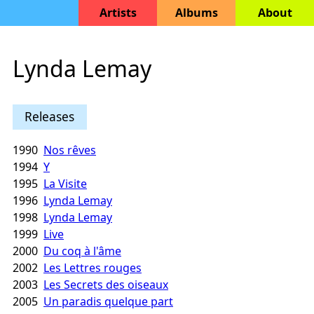
Artists
Albums
About
Lynda Lemay
Releases
1990
Nos rêves
1994
Y
1995
La Visite
1996
Lynda Lemay
1998
Lynda Lemay
1999
Live
2000
Du coq à l'âme
2002
Les Lettres rouges
2003
Les Secrets des oiseaux
2005
Un paradis quelque part