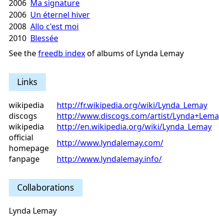
2006
Ma signature
2006
Un éternel hiver
2008
Allo c'est moi
2010
Blessée
See the
freedb index
of albums of Lynda Lemay
Links
wikipedia
http://fr.wikipedia.org/wiki/Lynda_Lemay
discogs
http://www.discogs.com/artist/Lynda+Lema
wikipedia
http://en.wikipedia.org/wiki/Lynda_Lemay
official
http://www.lyndalemay.com/
homepage
fanpage
http://www.lyndalemay.info/
Collaborations
Lynda Lemay