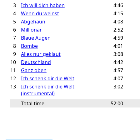
3
Ich will dich haben
4:46
4
Wenn du weinst
4:15
5
Abgehaun
4:08
6
Millionär
2:52
7
Blaue Augen
4:59
8
Bombe
4:01
9
Alles nur geklaut
3:08
10
Deutschland
4:42
11
Ganz oben
4:57
12
Ich schenk dir die Welt
4:07
13
Ich schenk dir die Welt
3:02
(instrumental)
Total time
52:00