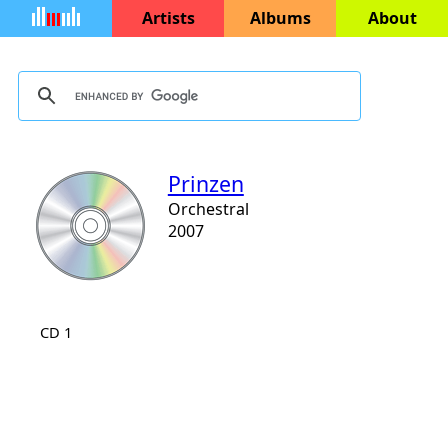
Artists
Albums
About
Prinzen
Orchestral
2007
CD 1