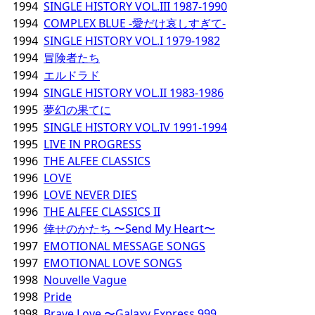
1994
SINGLE HISTORY VOL.III 1987-1990
1994
COMPLEX BLUE -愛だけ哀しすぎて-
1994
SINGLE HISTORY VOL.I 1979-1982
1994
冒険者たち
1994
エルドラド
1994
SINGLE HISTORY VOL.II 1983-1986
1995
夢幻の果てに
1995
SINGLE HISTORY VOL.IV 1991-1994
1995
LIVE IN PROGRESS
1996
THE ALFEE CLASSICS
1996
LOVE
1996
LOVE NEVER DIES
1996
THE ALFEE CLASSICS II
1996
倖せのかたち 〜Send My Heart〜
1997
EMOTIONAL MESSAGE SONGS
1997
EMOTIONAL LOVE SONGS
1998
Nouvelle Vague
1998
Pride
1998
Brave Love 〜Galaxy Express 999