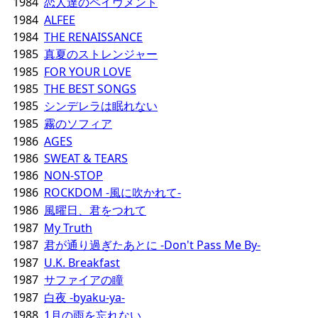
1984
恋人達のペイヴメント
1984
ALFEE
1984
THE RENAISSANCE
1985
真夏のストレンジャー
1985
FOR YOUR LOVE
1985
THE BEST SONGS
1985
シンデレラは眠れない
1985
霧のソフィア
1986
AGES
1986
SWEAT & TEARS
1986
NON-STOP
1986
ROCKDOM -風に吹かれて-
1986
風曜日、君をつれて
1987
My Truth
1987
君が通り過ぎたあとに -Don't Pass Me By-
1987
U.K. Breakfast
1987
サファイアの瞳
1987
白夜 -byaku-ya-
1988
1月の雨を忘れない