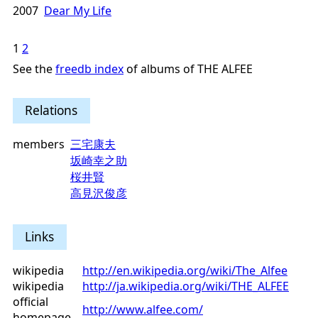
2007
Dear My Life
1
2
See the
freedb index
of albums of THE ALFEE
Relations
members
三宅康夫
坂崎幸之助
桜井賢
高見沢俊彦
Links
wikipedia
http://en.wikipedia.org/wiki/The_Alfee
wikipedia
http://ja.wikipedia.org/wiki/THE_ALFEE
official
http://www.alfee.com/
homepage