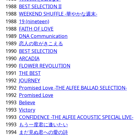
1988
BEST SELECTION II
1988
WEEKEND SHUFFLE -華やかな週末-
1988
19 (nineteen)
1988
FAITH OF LOVE
1989
DNA Communication
1989
恋人の歌がきこえる
1990
BEST SELECTION
1990
ARCADIA
1990
FLOWER REVOLUTION
1991
THE BEST
1992
JOURNEY
1992
Promised Love -THE ALFEE BALLAD SELECTION-
1992
Promised Love
1993
Believe
1993
Victory
1993
CONFIDENCE -THE ALFEE ACOUSTIC SPECIAL LIVE-
1993
もう一度君に逢いたい
1994
まだ見ぬ君への愛の詩