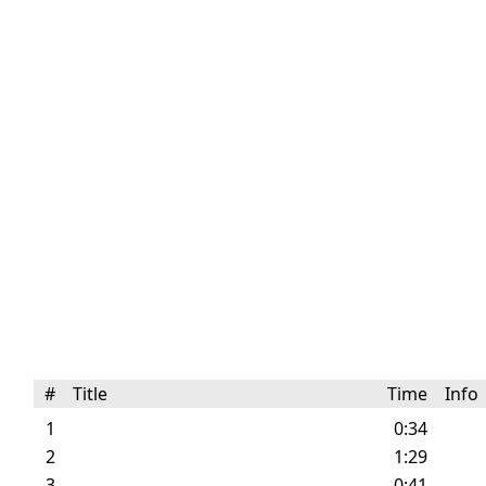
#
Title
Time
Inf
1
0:34
2
1:29
3
0:41