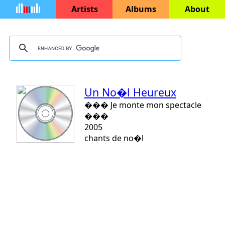
Artists
Albums
About
Un No�l Heureux
��� Je monte mon spectacle
���
2005
chants de no�l