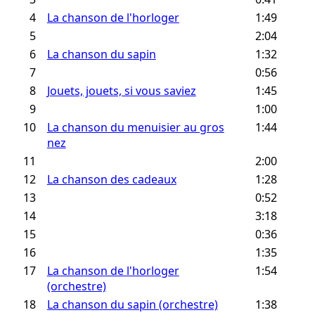
4
La chanson de l'horloger
1:49
5
2:04
6
La chanson du sapin
1:32
7
0:56
8
Jouets, jouets, si vous saviez
1:45
9
1:00
10
La chanson du menuisier au gros
1:44
nez
11
2:00
12
La chanson des cadeaux
1:28
13
0:52
14
3:18
15
0:36
16
1:35
17
La chanson de l'horloger
1:54
(orchestre)
18
La chanson du sapin (orchestre)
1:38