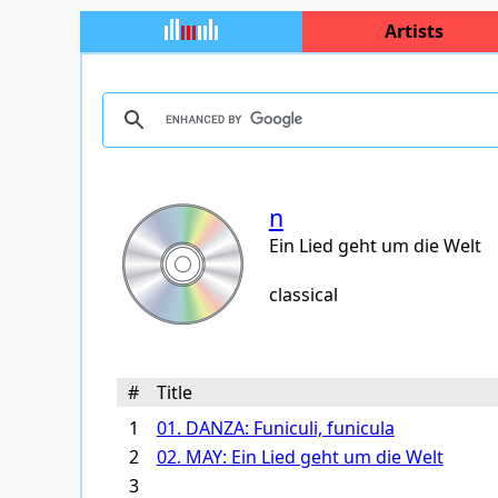
Artists
n
Ein Lied geht um die Welt
classical
#
Title
1
01. DANZA: Funiculi, funicula
2
02. MAY: Ein Lied geht um die Welt
3