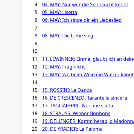
4
04. MAY: Nur wer die Sehnsucht kennt
5
05. MAY: Lisetta
6
06. MAY: Ich singe dir ein Liebeslied
7
8
08. MAY: Die Liebe siegt
9
10
11
11. LEWINNEK: Einmal glaubt ich an dein
12
12. MAY: Frag nicht
13
13. MAY: Wo beim Wein ein Walzer klingt
14
15
15. ROSSINI: La Danza
16
16. DE CRESCENZO: Tarantella sincera
17
17. TAGLIAFERRI : Nun me sceta
18
18. STRAUSS: Wiener Bonbons
19
19. DELLINGER: Komm herab, o Madonn
20
20. DE YRADIER: La Paloma