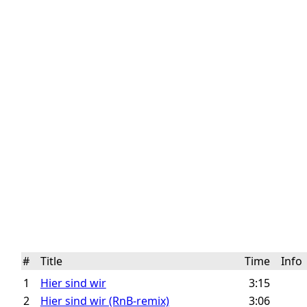
#
Title
Time
Inf
1
Hier sind wir
3:15
2
Hier sind wir (RnB-remix)
3:06