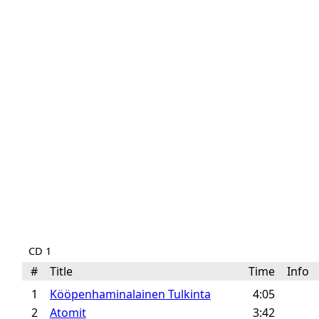
CD 1
#
Title
Time
Info
1
Kööpenhaminalainen Tulkinta
4:05
2
Atomit
3:42