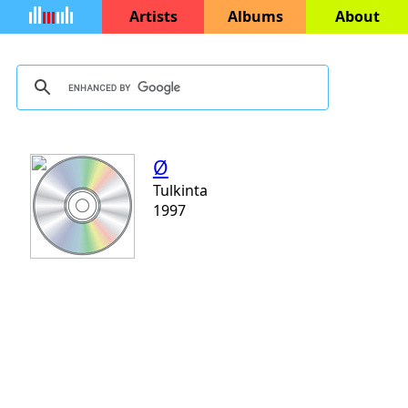
Artists
Albums
About
Ø
Tulkinta
1997